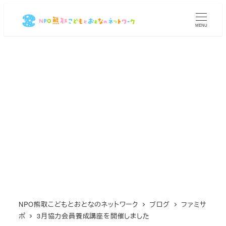
メ
イ
MENU
ン
コ
ン
テ
ン
ツ
へ
移
動
NPO熊取こどもとおとなのネットワーク
ブログ
ファミサ
ポ
3月協力会員養成講座を開催しました