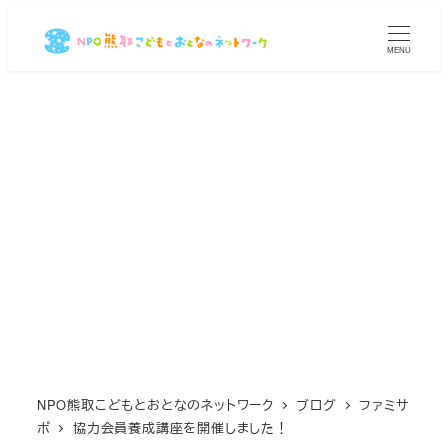
メ
イ
MENU
ン
コ
ン
テ
ン
ツ
へ
移
動
NPO熊取こどもとおとなのネットワーク
ブログ
ファミサ
ポ
協力会員養成講座を開催しました！