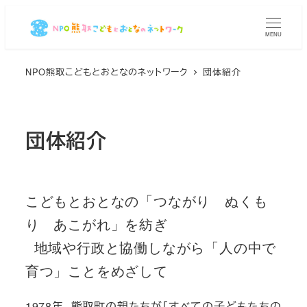
メ
イ
MENU
ン
コ
NPO熊取こどもとおとなのネットワーク
団体紹介
ン
テ
ン
団体紹介
ツ
へ
移
こどもとおとなの「つながり　ぬくも
動
り　あこがれ」を紡ぎ

 地域や行政と協働しながら「人の中で
育つ」ことをめざして
1978年、熊取町の親たちが「すべての子どもたちの