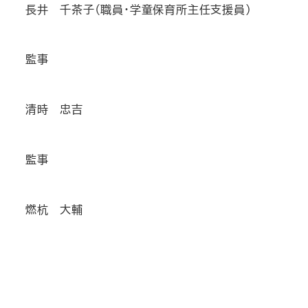
長井 千茶子（職員・学童保育所主任支援員）
監事
清時 忠吉
監事
燃杭 大輔