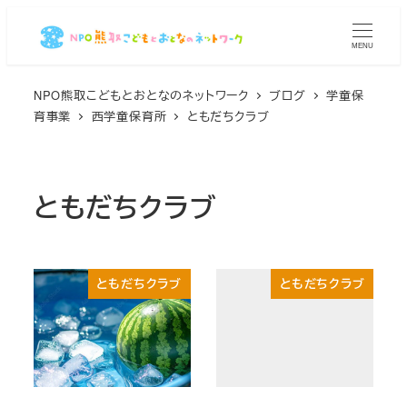
メ
イ
MENU
ン
コ
NPO熊取こどもとおとなのネットワーク
ブログ
学童保
育事業
西学童保育所
ともだちクラブ
ン
テ
ン
ツ
ともだちクラブ
へ
移
動
ともだちクラブ
ともだちクラブ