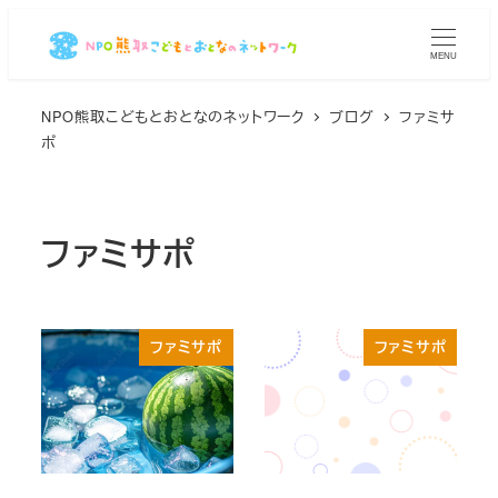
メ
イ
MENU
ン
コ
NPO熊取こどもとおとなのネットワーク
ブログ
ファミサ
ポ
ン
テ
ン
ツ
ファミサポ
へ
移
動
ファミサポ
ファミサポ