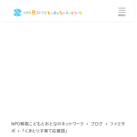
メ
イ
MENU
ン
コ
ン
テ
ン
ツ
へ
移
動
NPO熊取こどもとおとなのネットワーク
ブログ
ファミサ
ポ
「くまとり子育て応援団」