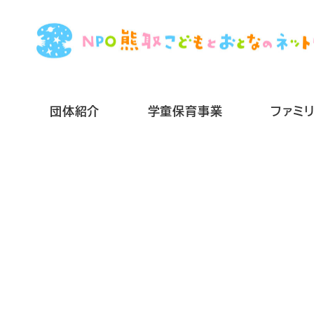
メ
イ
ン
コ
ン
団体紹介
学童保育事業
ファミ
テ
ン
ツ
へ
移
動