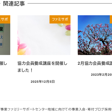
関連記事
ミサポ
ファミサポ
催し
協力会員養成講座を開催し
2月協力会員養成
ました！
2023年2月2
投稿日
2025年12月5日
投稿日
育事業
ファミリーサポートセンター
地域に向けての事業
入会・寄付
ブログ
採用