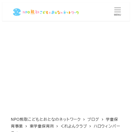
メ
イ
MENU
ン
コ
ン
テ
ン
ツ
へ
移
動
NPO熊取こどもとおとなのネットワーク
ブログ
学童保
育事業
東学童保育所
くれよんクラブ
ハロウィンパー