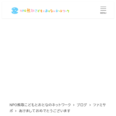
メ
イ
MENU
ン
コ
ン
テ
ン
ツ
へ
移
動
NPO熊取こどもとおとなのネットワーク
ブログ
ファミサ
ポ
あけましておめでとうございます