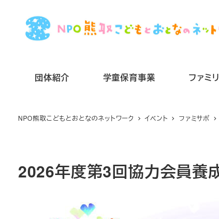
メ
イ
ン
コ
ン
団体紹介
学童保育事業
ファミ
テ
ン
ツ
NPO熊取こどもとおとなのネットワーク
イベント
ファミサポ
へ
移
動
2026年度第3回協力会員養