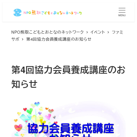
メ
イ
MENU
ン
コ
NPO熊取こどもとおとなのネットワーク
イベント
ファミ
サポ
第4回協力会員養成講座のお知らせ
ン
テ
ン
ツ
第4回協力会員養成講座のお
へ
知らせ
移
動