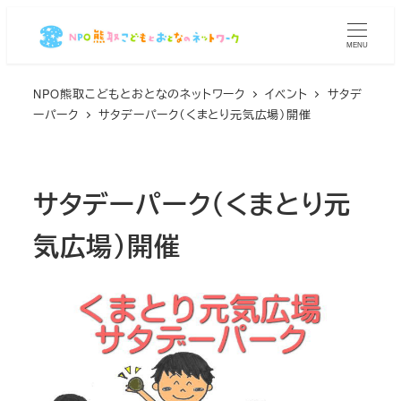
メ
イ
MENU
ン
コ
NPO熊取こどもとおとなのネットワーク
イベント
サタデ
ーパーク
サタデーパーク（くまとり元気広場）開催
ン
テ
ン
ツ
サタデーパーク（くまとり元
へ
気広場）開催
移
動