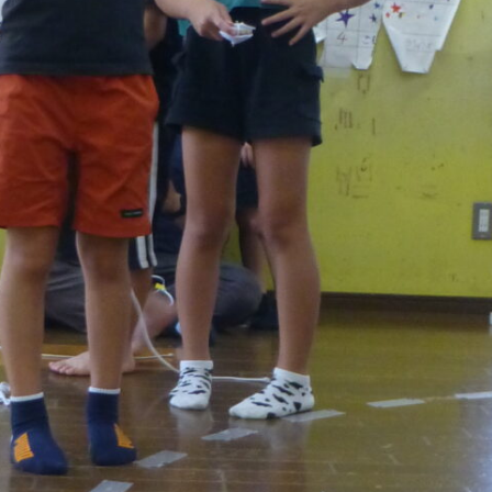
メ
イ
ン
コ
ン
テ
ン