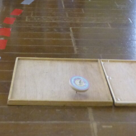
ツ
へ
移
動