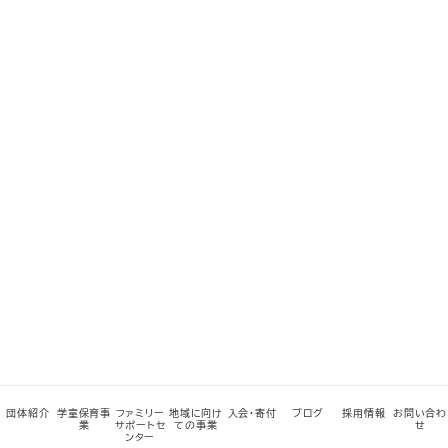
団体紹介
学童保育事
ファミリー
地域に向け
入会・寄付
ブログ
採用情報
お問い合わ
業
サポートセ
ての事業
せ
ンター