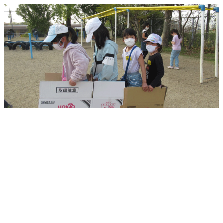
メ
イ
ン
コ
ン
テ
ン
ツ
へ
移
動