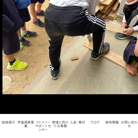
メ
イ
ン
コ
ン
テ
ン
ツ
へ
移
動
団体紹介
学童保育事
ファミリー
地域に向け
入会・寄付
ブログ
採用情報
お問い合わ
業
サポートセ
ての事業
せ
ンター