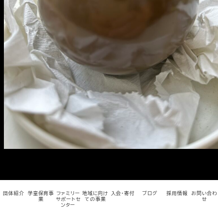
メ
イ
ン
コ
ン
テ
ン
ツ
へ
移
動
団体紹介
学童保育事
ファミリー
地域に向け
入会・寄付
ブログ
採用情報
お問い合わ
業
サポートセ
ての事業
せ
ンター