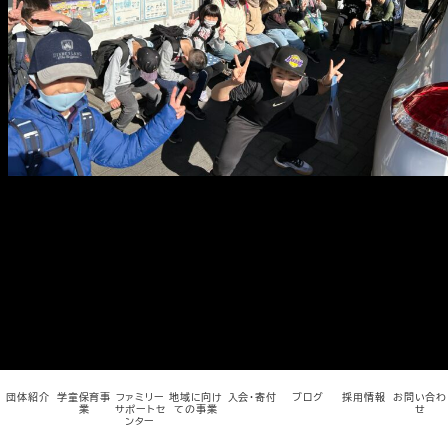
メ
イ
ン
コ
ン
テ
ン
ツ
へ
移
動
団体紹介
学童保育事
ファミリー
地域に向け
入会・寄付
ブログ
採用情報
お問い合わ
業
サポートセ
ての事業
せ
ンター