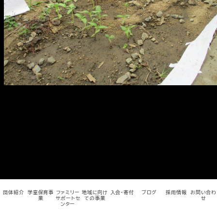
メ
イ
ン
コ
ン
テ
ン
ツ
へ
移
動
団体紹介
学童保育事
ファミリー
地域に向け
入会・寄付
ブログ
採用情報
お問い合わ
業
サポートセ
ての事業
せ
ンター