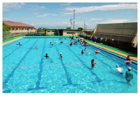
メ
イ
ン
コ
ン
テ
ン
ツ
へ
移
動