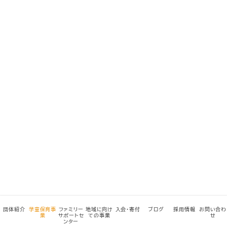
団体紹介
学童保育事
ファミリー
地域に向け
入会・寄付
ブログ
採用情報
お問い合わ
業
サポートセ
ての事業
せ
ンター