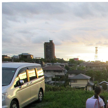
メ
イ
ン
コ
ン
テ
ン
ツ
へ
移
動