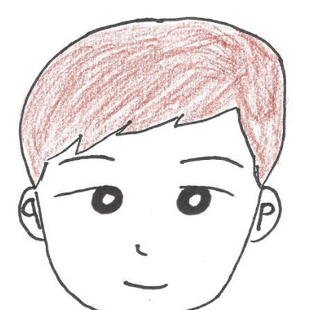
メ
イ
ン
コ
ン
テ
ン
ツ
へ
移
動