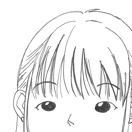
メ
イ
ン
コ
ン
テ
ン
ツ
へ
移
動