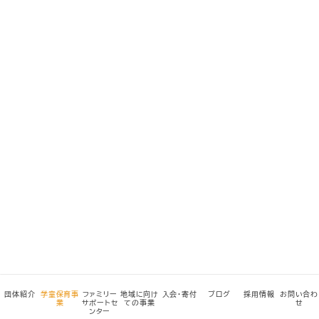
団体紹介
学童保育事
ファミリー
地域に向け
入会・寄付
ブログ
採用情報
お問い合わ
業
サポートセ
ての事業
せ
ンター