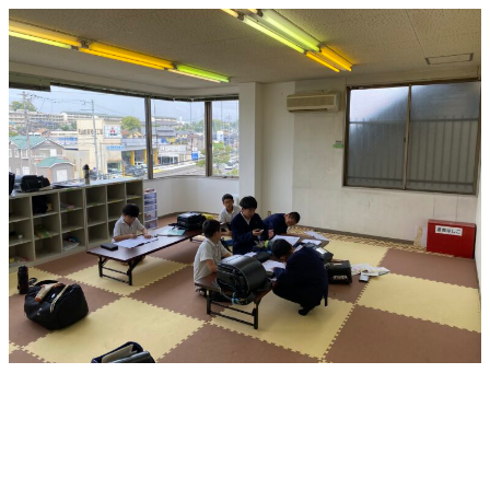
メ
イ
ン
コ
ン
テ
ン
ツ
へ
移
動