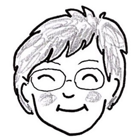
メ
イ
ン
コ
ン
テ
ン
ツ
へ
移
動