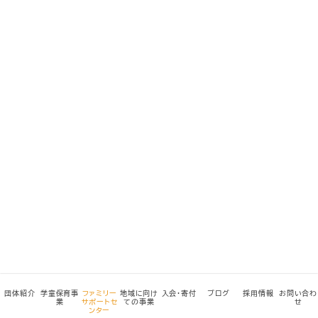
団体紹介
学童保育事
ファミリー
地域に向け
入会・寄付
ブログ
採用情報
お問い合わ
業
サポートセ
ての事業
せ
ンター