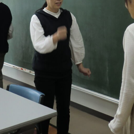
メ
イ
ン
コ
ン
テ
ン
ツ
へ
移
動