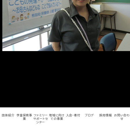
メ
イ
ン
コ
ン
テ
ン
ツ
へ
移
動
団体紹介
学童保育事
ファミリー
地域に向け
入会・寄付
ブログ
採用情報
お問い合わ
業
サポートセ
ての事業
せ
ンター