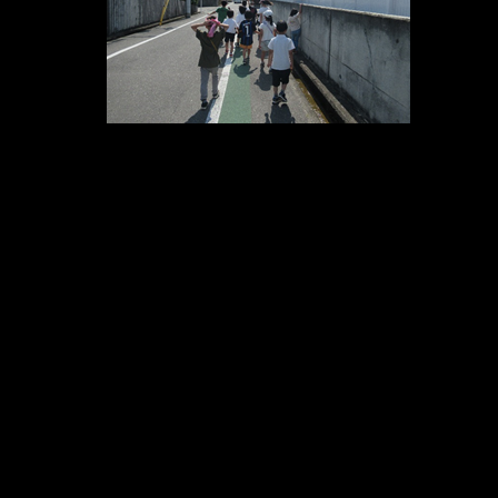
メ
イ
ン
コ
ン
テ
ン
ツ
へ
移
動