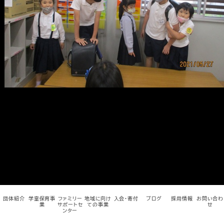
メ
イ
ン
コ
ン
テ
ン
ツ
へ
移
動
団体紹介
学童保育事
ファミリー
地域に向け
入会・寄付
ブログ
採用情報
お問い合わ
業
サポートセ
ての事業
せ
ンター