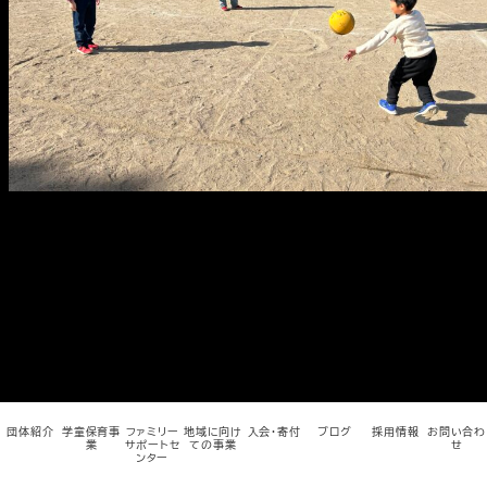
メ
イ
ン
コ
ン
テ
ン
ツ
へ
移
動
団体紹介
学童保育事
ファミリー
地域に向け
入会・寄付
ブログ
採用情報
お問い合わ
業
サポートセ
ての事業
せ
ンター