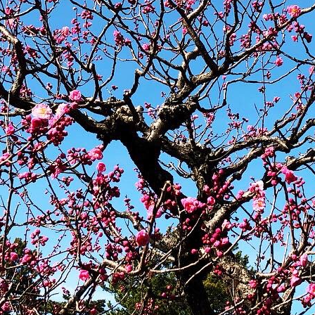
メ
イ
ン
コ
ン
テ
ン
ツ
へ
移
動