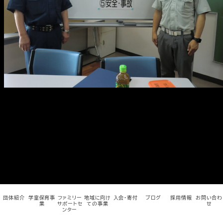
メ
イ
ン
コ
ン
テ
ン
ツ
へ
移
動
団体紹介
学童保育事
ファミリー
地域に向け
入会・寄付
ブログ
採用情報
お問い合わ
業
サポートセ
ての事業
せ
ンター