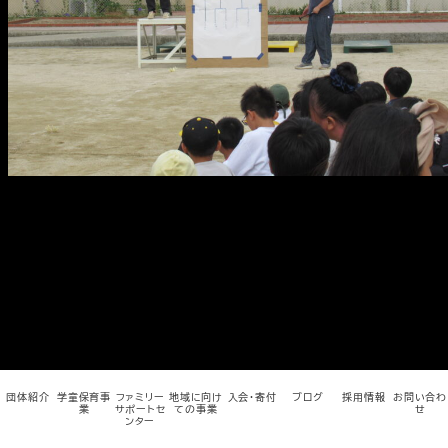
メ
イ
ン
コ
ン
テ
ン
ツ
へ
移
動
団体紹介
学童保育事
ファミリー
地域に向け
入会・寄付
ブログ
採用情報
お問い合わ
業
サポートセ
ての事業
せ
ンター