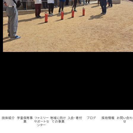
メ
イ
ン
コ
ン
テ
ン
ツ
へ
移
動
団体紹介
学童保育事
ファミリー
地域に向け
入会・寄付
ブログ
採用情報
お問い合わ
業
サポートセ
ての事業
せ
ンター