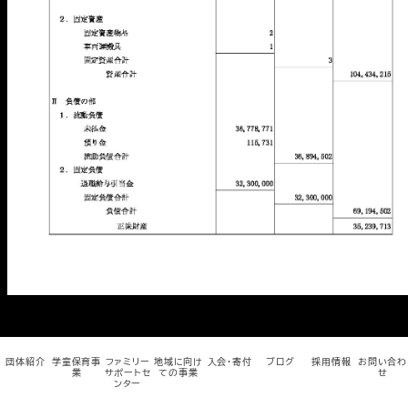
メ
イ
ン
コ
ン
テ
ン
ツ
へ
移
動
団体紹介
学童保育事
ファミリー
地域に向け
入会・寄付
ブログ
採用情報
お問い合わ
業
サポートセ
ての事業
せ
ンター