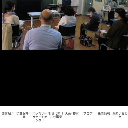
メ
イ
ン
コ
ン
テ
ン
ツ
へ
移
動
団体紹介
学童保育事
ファミリー
地域に向け
入会・寄付
ブログ
採用情報
お問い合わ
業
サポートセ
ての事業
せ
ンター