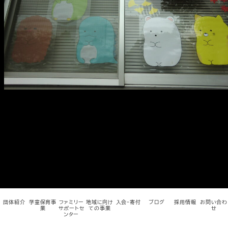
メ
イ
ン
コ
ン
テ
ン
ツ
へ
移
動
団体紹介
学童保育事
ファミリー
地域に向け
入会・寄付
ブログ
採用情報
お問い合わ
業
サポートセ
ての事業
せ
ンター