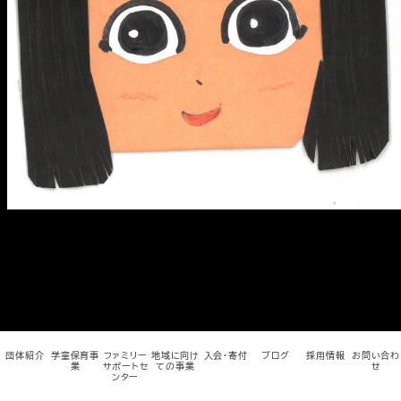
メ
イ
ン
コ
ン
テ
ン
ツ
へ
移
動
団体紹介
学童保育事
ファミリー
地域に向け
入会・寄付
ブログ
採用情報
お問い合わ
業
サポートセ
ての事業
せ
ンター