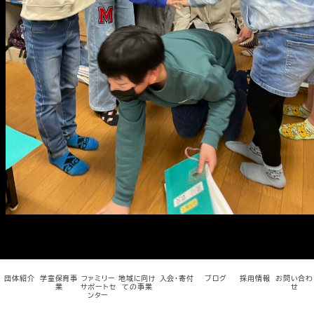
メ
イ
ン
コ
ン
テ
ン
ツ
へ
移
動
団体紹介
学童保育事
ファミリー
地域に向け
入会・寄付
ブログ
採用情報
お問い合わ
業
サポートセ
ての事業
せ
ンター