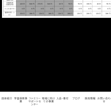
メ
イ
ン
コ
ン
テ
ン
ツ
へ
移
動
団体紹介
学童保育事
ファミリー
地域に向け
入会・寄付
ブログ
採用情報
お問い合わ
業
サポートセ
ての事業
せ
ンター