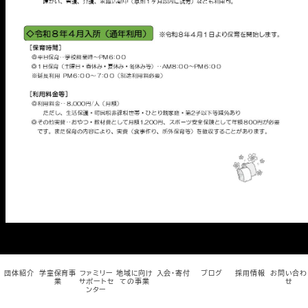
メ
イ
ン
コ
ン
テ
ン
ツ
へ
移
動
団体紹介
学童保育事
ファミリー
地域に向け
入会・寄付
ブログ
採用情報
お問い合わ
業
サポートセ
ての事業
せ
ンター