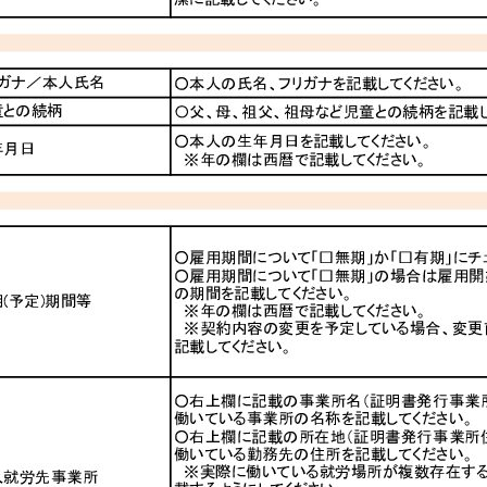
メ
イ
ン
コ
ン
テ
ン
ツ
へ