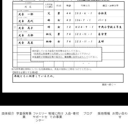
メ
イ
ン
コ
ン
テ
ン
ツ
へ
移
動
団体紹介
学童保育事
ファミリー
地域に向け
入会・寄付
ブログ
採用情報
お問い合わ
業
サポートセ
ての事業
せ
ンター