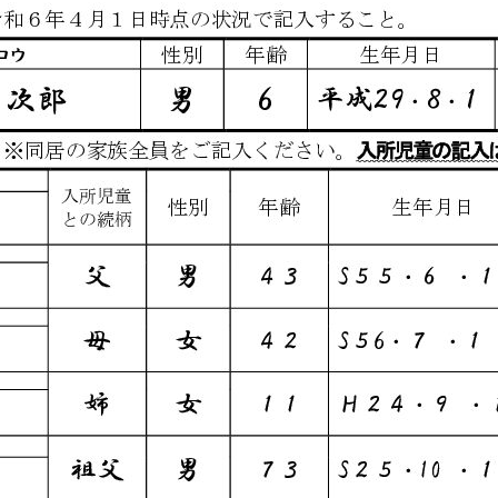
メ
イ
ン
コ
ン
テ
ン
ツ
へ