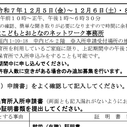
メ
イ
ン
コ
ン
テ
ン
ツ
へ